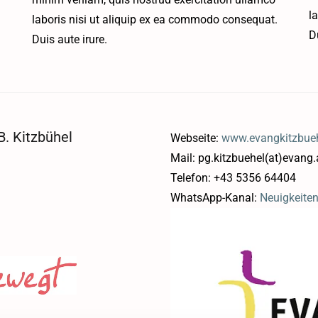
l
.
laboris nisi ut aliquip ex ea commodo consequat.
D
Duis aute irure.
. Kitzbühel
Webseite:
www.evangkitzbueh
Mail: pg.kitzbuehel(at)evang.
Telefon: +43 5356 64404
WhatsApp-Kanal:
Neuigkeite