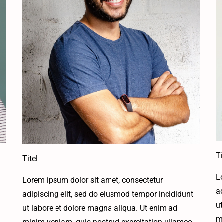
Ti
Titel
L
Lorem ipsum dolor sit amet, consectetur
a
adipiscing elit, sed do eiusmod tempor incididunt
u
ut labore et dolore magna aliqua. Ut enim ad
m
minim veniam, quis nostrud exercitation ullamco