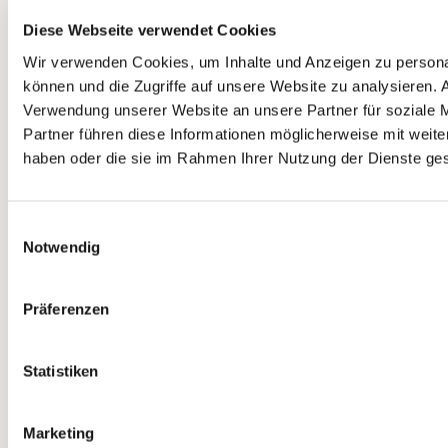
Diese Webseite verwendet Cookies
Wir verwenden Cookies, um Inhalte und Anzeigen zu personal
können und die Zugriffe auf unsere Website zu analysieren.
Verwendung unserer Website an unsere Partner für soziale 
Webseite:
www.evangkitzbuehel.info
Partner führen diese Informationen möglicherweise mit weite
Mail: pg.kitzbuehel(at)evang.at
haben oder die sie im Rahmen Ihrer Nutzung der Dienste g
Telefon: +43 5356 64404
WhatsApp-Kanal:
Neuigkeiten und Termine bequem in
Einwilligungsauswahl
WhatsApp
Notwendig
Präferenzen
Statistiken
Marketing