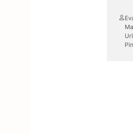
Ev
Ma
Ur
Pi