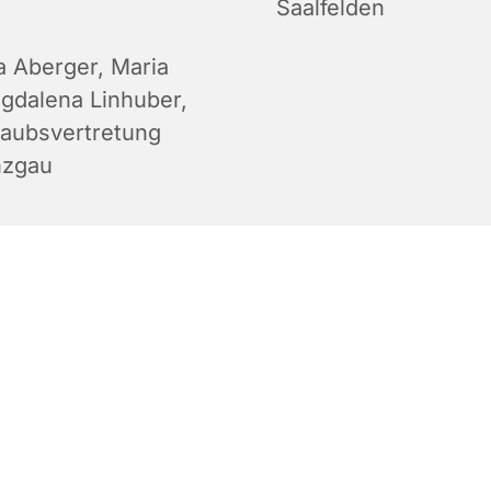
Saalfelden
a Aberger
,
Maria
gdalena Linhuber
,
laubsvertretung
nzgau