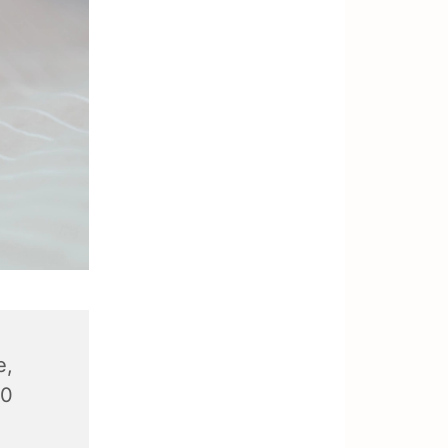
e,
30