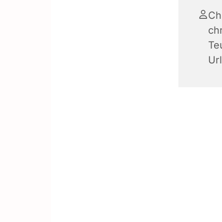
Ch
ch
Te
Ur