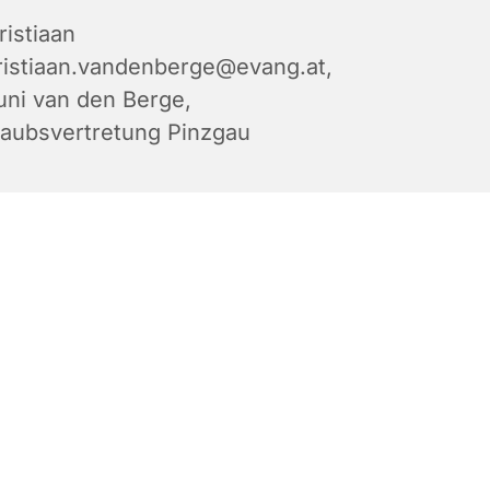
ristiaan
ristiaan.vandenberge@evang.at
,
uni van den Berge
,
laubsvertretung Pinzgau