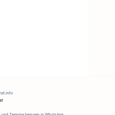
el.info
at
n und Termine bequem in WhatsApp