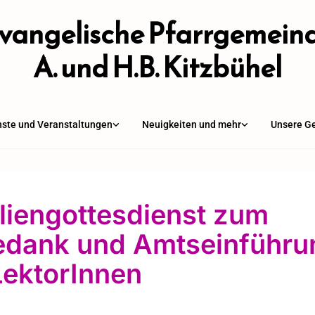
vangelische Pfarrgemein
A. und H.B. Kitzbühel
nste und Veranstaltungen
Neuigkeiten und mehr
Unsere G
liengottesdienst zum
edank und Amtseinführu
LektorInnen