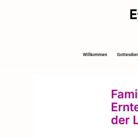
E
Willkommen
Gottesdie
Fami
Ernt
der 