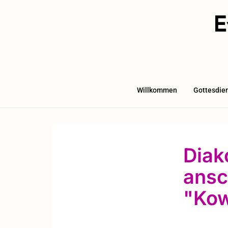
E
Willkommen
Gottesdie
Diak
ansc
"Kow