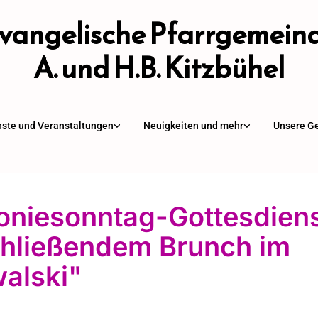
vangelische Pfarrgemein
A. und H.B. Kitzbühel
nste und Veranstaltungen
Neuigkeiten und mehr
Unsere G
oniesonntag-Gottesdiens
hließendem Brunch im
alski"