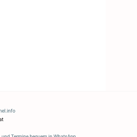
el.info
at
n und Termine bequem in WhatsApp