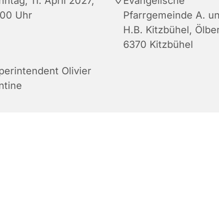
ntag, 11. April 2027,
Evangelische
:00 Uhr
Pfarrgemeinde A. u
H.B. Kitzbühel, Ölbe
6370 Kitzbühel
perintendent Olivier
ntine